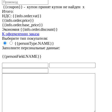
{{coupon}} -
купон принят
купон не найден
x
Итого:
НДС: {{info.order.vat}}
{{info.order.price}}
{{info.order.base_price}}
Экономия {{info.order.discount}}
К оформлению заказа
Выберите тип покупателя:
{{personType.NAME}}
Заполните персональные данные:
{{personField.NAME}}