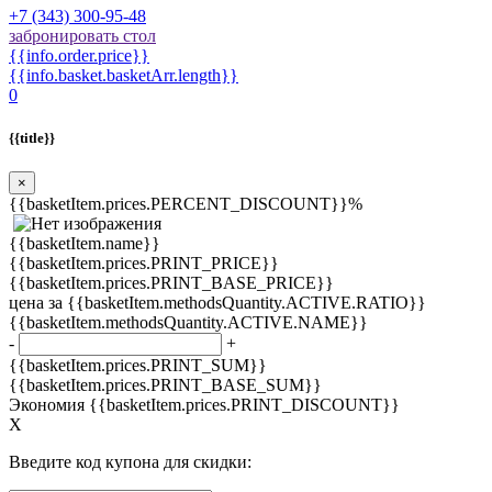
+7 (343) 300-95-48
забронировать стол
{{info.order.price}}
{{info.basket.basketArr.length}}
0
{{title}}
×
{{basketItem.prices.PERCENT_DISCOUNT}}%
{{basketItem.name}}
{{basketItem.prices.PRINT_PRICE}}
{{basketItem.prices.PRINT_BASE_PRICE}}
цена за {{basketItem.methodsQuantity.ACTIVE.RATIO}}
{{basketItem.methodsQuantity.ACTIVE.NAME}}
-
+
{{basketItem.prices.PRINT_SUM}}
{{basketItem.prices.PRINT_BASE_SUM}}
Экономия {{basketItem.prices.PRINT_DISCOUNT}}
X
Введите код купона для скидки: