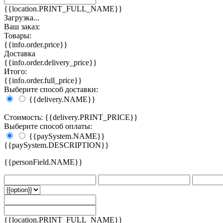
{{location.PRINT_FULL_NAME}}
Загрузка...
Ваш заказ:
Товары:
{{info.order.price}}
Доставка
{{info.order.delivery_price}}
Итого:
{{info.order.full_price}}
Выберите способ доставки:
{{delivery.NAME}}
Стоимость: {{delivery.PRINT_PRICE}}
Выберите способ оплаты:
{{paySystem.NAME}}
{{paySystem.DESCRIPTION}}
{{personField.NAME}}
{{location.PRINT_FULL_NAME}}